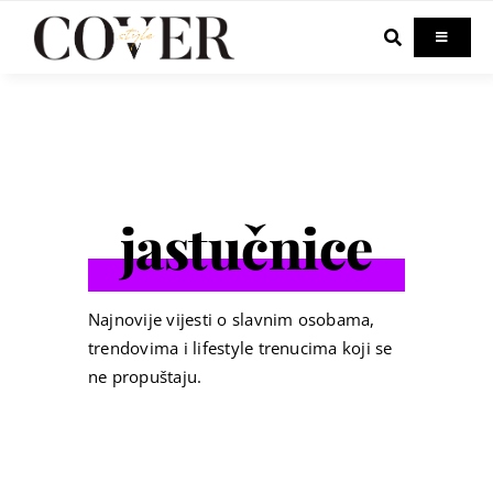
Skip
to
Toggle
Navigati
content
Home
Celebrity
jastučnice
Fashion
Beauty
Najnovije vijesti o slavnim osobama,
trendovima i lifestyle trenucima koji se
ne propuštaju.
Lifestyle
Out & About