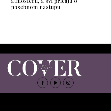
atmosferu, a svi pričaju o
posebnom nastupu