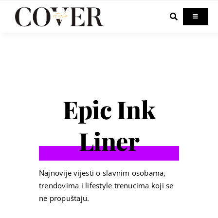
Skip
to
Toggle
Navigati
content
Home
Celebrity
Epic Ink
Fashion
Liner
Beauty
Lifestyle
Najnovije vijesti o slavnim osobama,
trendovima i lifestyle trenucima koji se
ne propuštaju.
Out & About