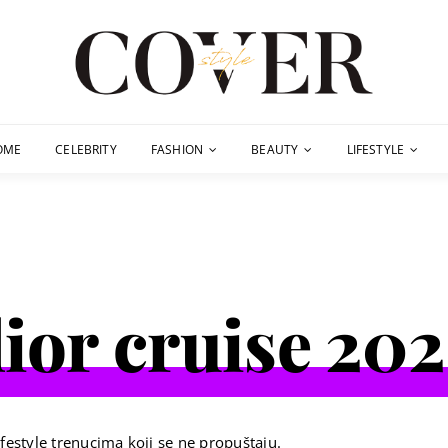
OME
CELEBRITY
FASHION
BEAUTY
LIFESTYLE
ior cruise 20
festyle trenucima koji se ne propuštaju.