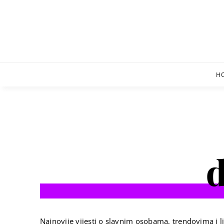
Skip
to
content
H
d
Najnovije vijesti o slavnim osobama, trendovima i li