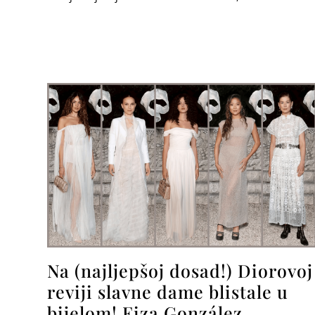
Na (najljepšoj dosad!) Diorovoj
reviji slavne dame blistale u
bijelom! Eiza González