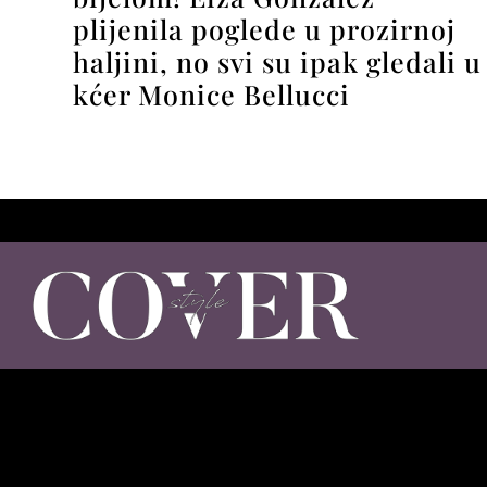
plijenila poglede u prozirnoj
haljini, no svi su ipak gledali u
kćer Monice Bellucci