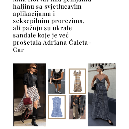
haljinu sa svjetlucavim
aplikacijama i
seksepilnim prorezima,
ali pažnju su ukrale
sandale koje je već
prošetala Adriana Ćaleta-
Car