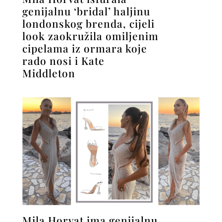
genijalnu ‘bridal’ haljinu
londonskog brenda, cijeli
look zaokružila omiljenim
cipelama iz ormara koje
rado nosi i Kate
Middleton
Mila Horvat ima genijalnu