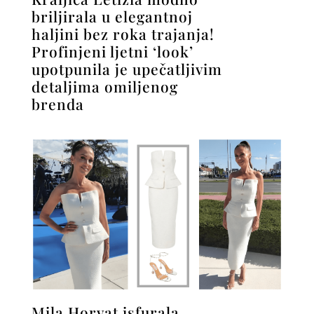
briljirala u elegantnoj
haljini bez roka trajanja!
Profinjeni ljetni ‘look’
upotpunila je upečatljivim
detaljima omiljenog
brenda
Mila Horvat isfurala