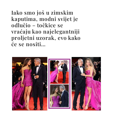
Iako smo još u zimskim
kaputima, modni svijet je
odlučio – točkice se
vraćaju kao najelegantniji
proljetni uzorak, evo kako
će se nositi…