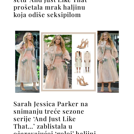
prošetala mrak haljinu
koja odiše seksipilom
Sarah Jessica Parker na
snimanju treće sezone
serije ‘And Just Like
That…’ zablistala u
očaravajućoj ‘goloj’ haljini