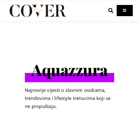
Skip
to
Toggle
Navigati
content
Home
Celebrity
Aquazzura
Fashion
Beauty
Najnovije vijesti o slavnim osobama,
trendovima i lifestyle trenucima koji se
ne propuštaju.
Lifestyle
Out & About