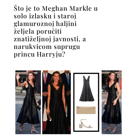
Što je to Meghan Markle u
solo izlasku i staroj
glamuroznoj haljini
željela poručiti
znatiželjnoj javnosti, a
narukvicom suprugu
princu Harryju?