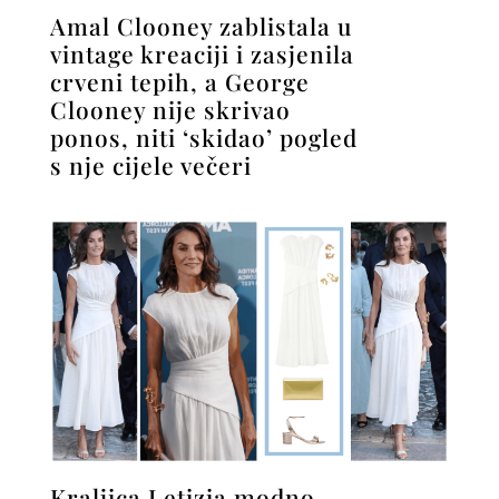
Amal Clooney zablistala u
vintage kreaciji i zasjenila
crveni tepih, a George
Clooney nije skrivao
ponos, niti ‘skidao’ pogled
s nje cijele večeri
Kraljica Letizia modno