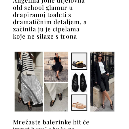
Angelina Jolie utjelovila
old school glamur u
drapiranoj toaleti s
dramatičnim detaljem, a
začinila ju je cipelama
koje ne silaze s trona
Mrežaste balerinke bit će
‘must have’ obuća za