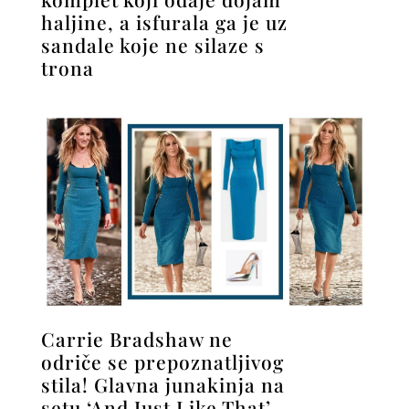
haljine, a isfurala ga je uz
sandale koje ne silaze s
trona
Carrie Bradshaw ne
odriče se prepoznatljivog
stila! Glavna junakinja na
setu ‘And Just Like That’