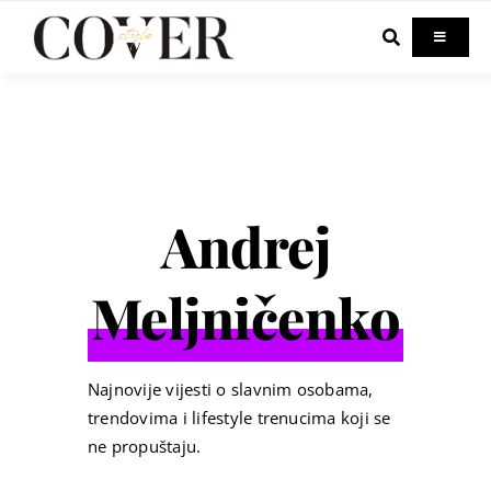
Skip
to
Toggle
Navigati
content
Home
Celebrity
Andrej
Fashion
Meljničenko
Beauty
Lifestyle
Najnovije vijesti o slavnim osobama,
trendovima i lifestyle trenucima koji se
ne propuštaju.
Out & About