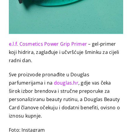
e.l.f. Cosmetics Power Grip Primer
– gel-primer
koji hidrira, zaglađuje i učvršćuje šminku za cijeli
radni dan.
Sve proizvode pronađite u Douglas
parfumerijama i na
douglas.hr
, gdje vas čeka
širok izbor brendova i stručne preporuke za
personaliziranu beauty rutinu, a Douglas Beauty
Card članove očekuju i dodatni benefiti, ovisno o
iznosu kupnje.
Foto: Instagram