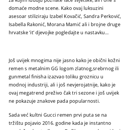
za kojim luduju poznate face svjetske, ali i one s
domaće modne scene. Kako ovaj luksuzini
asesoar stiliziraju Izabel Kovačić, Sandra Perković,
Isabella Rakonić, Morana Mamić ali i brojne druge
hrvatske ‘it’ djevojke pogledajte u nastavku…
Još uvijek mnogima nije jasno kako je obični kožni
remen s metalnim GG logom zlatnog,srebrnog ili
gunmetal finisha izazvao toliku groznicu u
modnoj industriji, ali i još nevjerojatnije, kako je
ovaj megatrend preživo čak tri sezone i još uvijek
ne pokazuje znakove pada popularnosti.
Sada već kultni Gucci remen prvi puta se na
tržištu pojavio 2016. godine kada je instantno