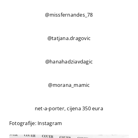
@missfernandes_78
@tatjana.dragovic
@hanahadziavdagic
@morana_mamic
net-a-porter, cijena 350 eura
Fotografije: Instagram