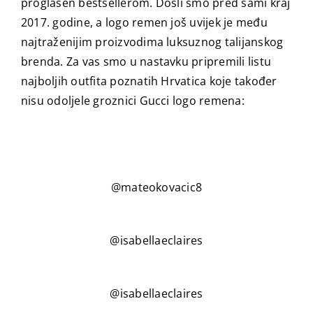
proglašen bestsellerom. Došli smo pred sami kraj
2017. godine, a logo remen još uvijek je među
najtraženijim proizvodima luksuznog talijanskog
brenda. Za vas smo u nastavku pripremili listu
najboljih outfita poznatih Hrvatica koje također
nisu odoljele groznici Gucci logo remena:
@mateokovacic8
@isabellaeclaires
@isabellaeclaires