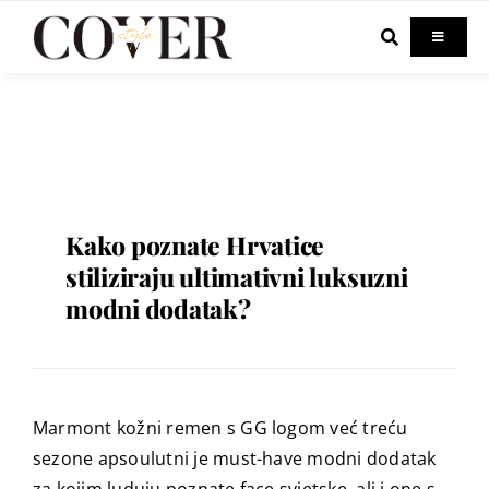
Skip
to
Toggle
Navigati
content
Home
Celebrity
Fashion
Kako poznate Hrvatice
stiliziraju ultimativni luksuzni
modni dodatak?
Beauty
Lifestyle
Marmont kožni remen s GG logom već treću
Out & About
sezone apsoulutni je must-have modni dodatak