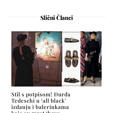
Slični Članci
Stil s potpisom! Đurđa
Tedeschi u ‘all black’
izdanju i balerinkama
koje su must ‘have