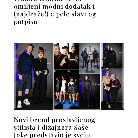
omiljeni modni dodatak i
(najdraže!) cipele slavnog
potpisa
Novi brend proslavljenog
stilista i dizajnera Saše
Joke predstavio je svoju