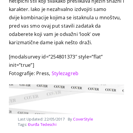
netipični stil koji svakako preslikava njezin snažni i
karakter. Iako je nezahvalno izdvojiti samo
dvije kombinacije kojima se istaknula u mnoštvu,
pred vas smo ovaj put stavili zadatak da
odaberete koji vam je odvažni ‘look’ ove
karizmatične dame ipak nešto draži.
[modalsurvey id=”254801373″ style=”flat”
init=”true”]
Fotografije: Press,
Stylezagreb
Last Updated: 22/05/2017
By
CoverStyle
Tags:
Đurđa Tedeschi