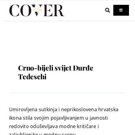
Skip
to
Toggle
Navigati
content
Home
Celebrity
Fashion
Crno-bijeli svijet Đurđe
Tedeschi
Beauty
Lifestyle
Umirovljena sutkinja i neprikoslovena hrvatska
ikona stila svojim pojavljivanjem u javnosti
Out & About
redovito oduševljava modne kritičare i
zaljubljenike u modnu scenu