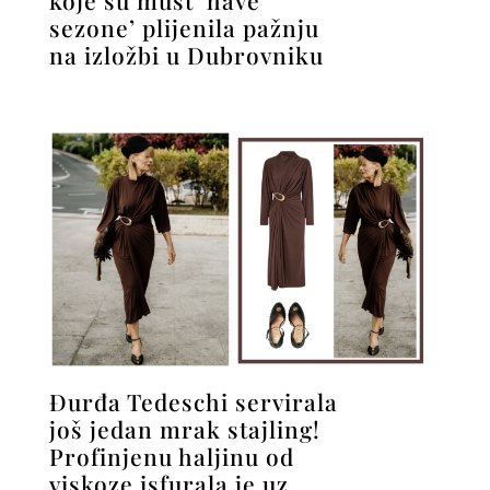
sezone’ plijenila pažnju
na izložbi u Dubrovniku
Đurđa Tedeschi servirala
još jedan mrak stajling!
Profinjenu haljinu od
viskoze isfurala je uz