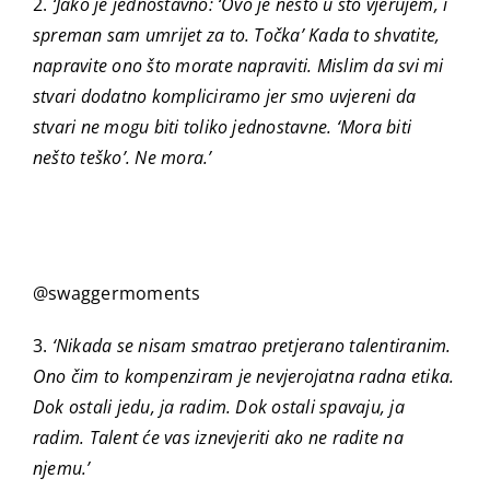
2.
‘Jako je jednostavno: ‘Ovo je nešto u što vjerujem, i
spreman sam umrijet za to. Točka’ Kada to shvatite,
napravite ono što morate napraviti. Mislim da svi mi
stvari dodatno kompliciramo jer smo uvjereni da
stvari ne mogu biti toliko jednostavne. ‘Mora biti
nešto teško’. Ne mora.’
@swaggermoments
3.
‘Nikada se nisam smatrao pretjerano talentiranim.
Ono čim to kompenziram je nevjerojatna radna etika.
Dok ostali jedu, ja radim. Dok ostali spavaju, ja
radim. Talent će vas iznevjeriti ako ne radite na
njemu.’