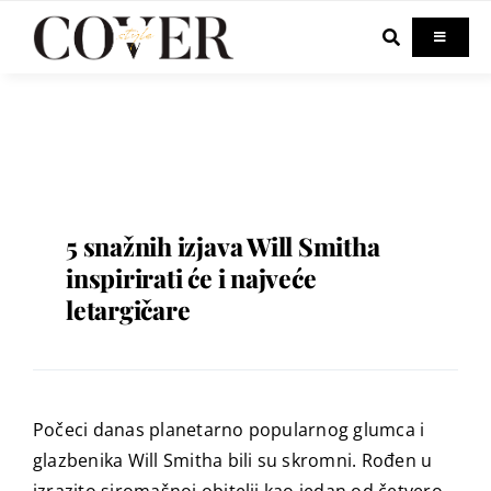
Skip
to
Toggle
Navigati
content
Home
Celebrity
Fashion
5 snažnih izjava Will Smitha
inspirirati će i najveće
letargičare
Beauty
Lifestyle
Počeci danas planetarno popularnog glumca i
Out & About
glazbenika Will Smitha bili su skromni. Rođen u