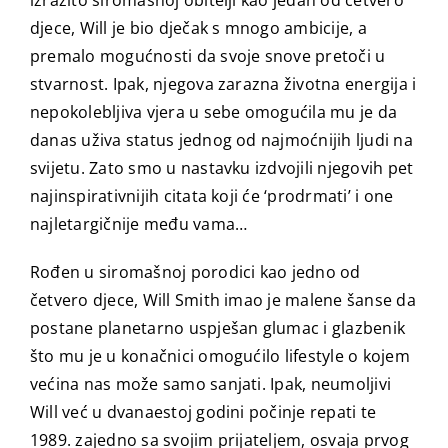
izrazito siromašnoj obitelji kao jedan od četvero
djece, Will je bio dječak s mnogo ambicije, a
premalo mogućnosti da svoje snove pretoči u
stvarnost. Ipak, njegova zarazna životna energija i
nepokolebljiva vjera u sebe omogućila mu je da
danas uživa status jednog od najmoćnijih ljudi na
svijetu. Zato smo u nastavku izdvojili njegovih pet
najinspirativnijih citata koji će ‘prodrmati’ i one
najletargičnije među vama…
Rođen u siromašnoj porodici kao jedno od
četvero djece, Will Smith imao je malene šanse da
postane planetarno uspješan glumac i glazbenik
što mu je u konačnici omogućilo lifestyle o kojem
većina nas može samo sanjati. Ipak, neumoljivi
Will već u dvanaestoj godini počinje repati te
1989. zajedno sa svojim prijateljem, osvaja prvog