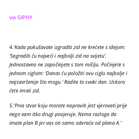
via GIPHY
4
.’Kada pokušavate izgraditi zid n
e krećete s idejom:
‘Sagraditi ću najveći i najbolji zid na svijetu’.
Jednostavno ne započinjete s tom mišlju. Počinjete s
jednom ciglom: ‘Danas ću položiti ovu ciglu najbolje i
najsavršenije što mogu.’ Radite to svaki dan. Uskoro
ćete imati zid.
5.’Prva stvar koju morate napraviti jest vjerovati prije
nego vam itko drugi povjeruje. Nema razloga da
imate plan B jer vas on samo odvraća od plana A.’